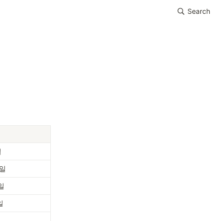
Search
기
일
9일
9일
일